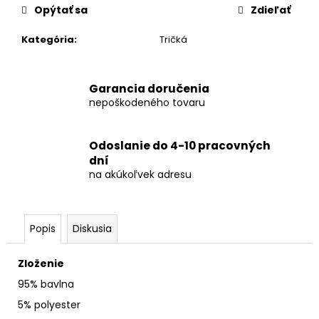
č
Opýtať sa
Zdieľať
a
m
Kategória
:
Tričká
e
Garancia doručenia
nepoškodeného tovaru
Odoslanie do 4-10 pracovných
dní
na akúkoľvek adresu
Popis
Diskusia
Zloženie
95% bavlna
5% polyester