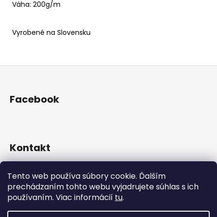
Váha: 200g/m
Vyrobené na Slovensku
Z
á
p
Facebook
ä
t
i
e
Kontakt
+421 905 963136
Tento web používa súbory cookie. Ďalším
martinec_fashion
prechádzaním tohto webu vyjadrujete súhlas s ich
používaním. Viac informácií
tu
.