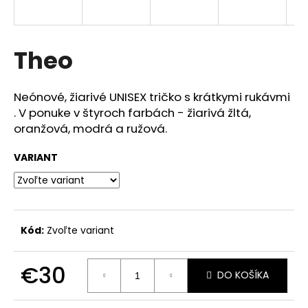
á
j
s
Theo
ť
?
Neónové, žiarivé UNISEX tričko s krátkymi rukávmi
. V ponuke v štyroch farbách - žiarivá žltá,
oranžová, modrá a ružová.
VARIANT
HĽADAŤ
O
Kód:
Zvoľte variant
d
p
o
€30
DO KOŠÍKA
r
Jednotková
ú
cena: