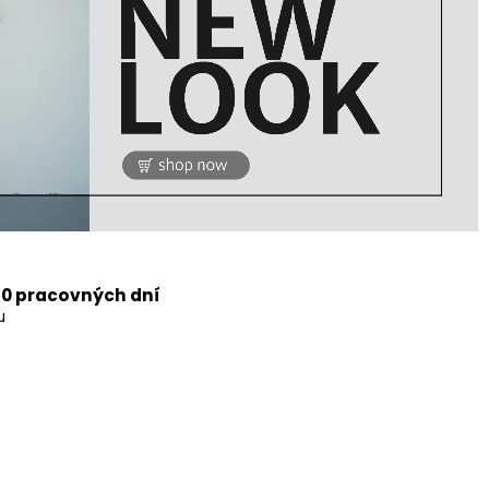
10 pracovných dní
u