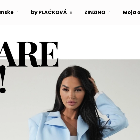
ánske
by PLAČKOVÁ
ZINZINO
Moja 
Čo potrebujete nájsť?
HĽADAŤ
Odporúčame