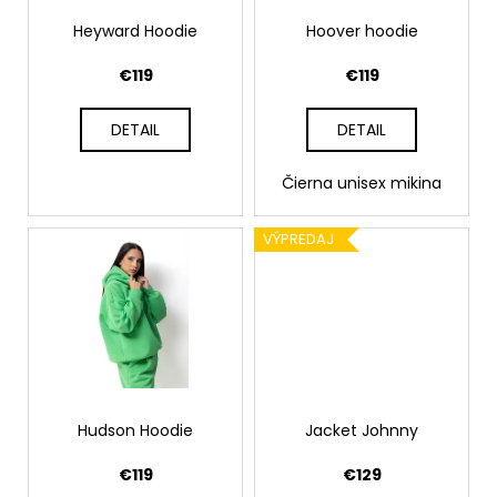
r
t
á
o
Heyward Hoodie
Hoover hoodie
o
j
d
€119
€119
v
s
u
ť
k
DETAIL
DETAIL
?
t
o
Čierna unisex mikina
v
VÝPREDAJ
HĽADAŤ
O
d
p
o
Hudson Hoodie
Jacket Johnny
r
ú
€119
€129