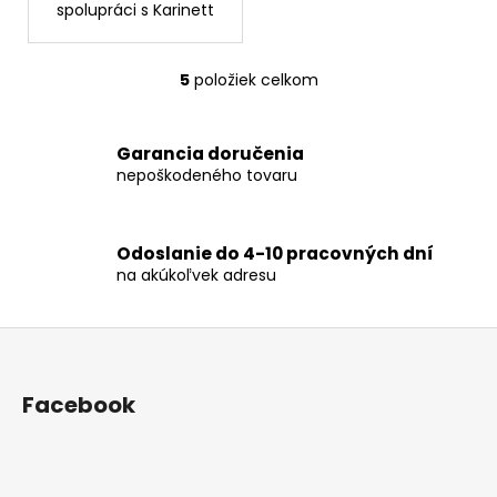
spolupráci s Karinett
5
položiek celkom
O
v
l
Garancia doručenia
á
nepoškodeného tovaru
d
a
c
Odoslanie do 4-10 pracovných dní
i
na akúkoľvek adresu
e
p
r
Z
v
á
k
p
Facebook
y
ä
v
t
ý
p
i