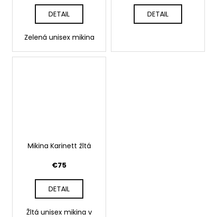
č
a
DETAIL
DETAIL
m
e
Zelená unisex mikina
Mikina Karinett žltá
€75
DETAIL
Žltá unisex mikina v