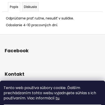
Popis
Diskusia
Odprúčame prať ručne, nesušiť v sušičke.
Odoslanie 4-10 pracovných dní.
Z
á
p
Facebook
ä
t
i
e
Kontakt
+421 905 963136
Tento web používa súbory cookie. Ďalším
martinec_fashion
prechádzaním tohto webu vyjadrujete súhlas s ich
používaním. Viac informácií
tu
.