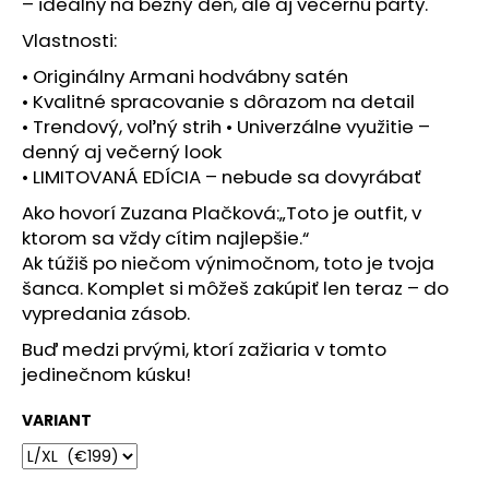
č
– ideálny na bežný deň, ale aj večernú párty.
a
Vlastnosti:
m
e
• Originálny Armani hodvábny satén
• Kvalitné spracovanie s dôrazom na detail
• Trendový, voľný strih • Univerzálne využitie –
denný aj večerný look
• LIMITOVANÁ EDÍCIA – nebude sa dovyrábať
Ako hovorí Zuzana Plačková:„Toto je outfit, v
ktorom sa vždy cítim najlepšie.“
Ak túžiš po niečom výnimočnom, toto je tvoja
šanca. Komplet si môžeš zakúpiť len teraz – do
vypredania zásob.
Buď medzi prvými, ktorí zažiaria v tomto
jedinečnom kúsku!
VARIANT