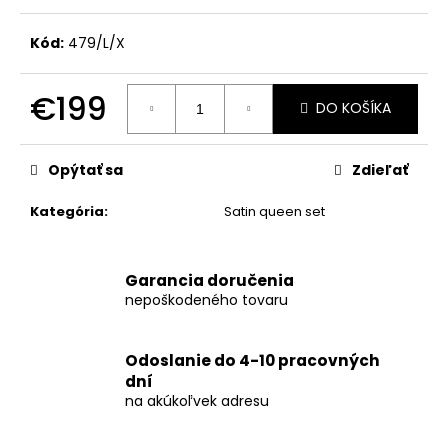
Kód:
479/L/X
€199
DO KOŠÍKA
Jednotková
cena:
Opýtať sa
Zdieľať
Kategória
:
Satin queen set
Garancia doručenia
nepoškodeného tovaru
Odoslanie do 4-10 pracovných
dní
na akúkoľvek adresu