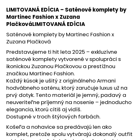
á
LIMITOVANÁ EDÍCIA – Saténové komplety by
j
Martinec Fashion x Zuzana
s
PlačkováLIMITOVANÁ EDÍCIA
ť
Saténové komplety by Martinec Fashion x
?
Zuzana Plačková
Predstavujeme ti hit leta 2025 – exkluzívne
saténové komplety vytvorené v spolupráci s
ikonickou Zuzanou Plačkovou a prestížnou
HĽADAŤ
značkou Martinec Fashion.
Každý kúsok je ušitý z originálneho Armani
hodvábneho saténu, ktorý zaručuje luxus už na
prvý dotyk. Tento materiál je jemný, padavý a
O
neuveriteľne príjemný na nosenie – jednoducho
d
elegancia, ktorú cítiš aj vidíš.
p
Dostupné v troch štýlových farbách.
o
r
Košeľa a nohavice sa predávajú len ako
ú
komplet, pretože spolu vytvárajú dokonalý outfit