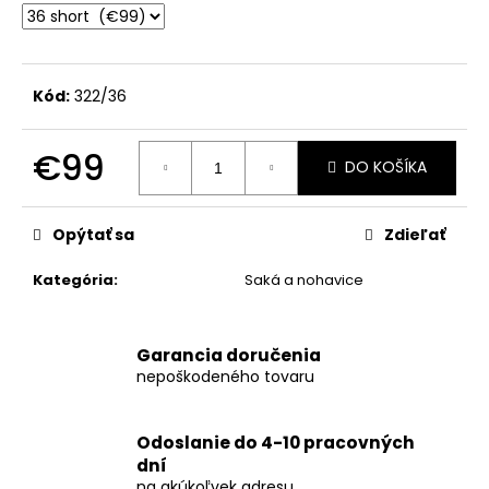
č
a
m
e
Kód:
322/36
€99
DO KOŠÍKA
Jednotková
cena:
Opýtať sa
Zdieľať
Kategória
:
Saká a nohavice
Garancia doručenia
nepoškodeného tovaru
Odoslanie do 4-10 pracovných
dní
na akúkoľvek adresu