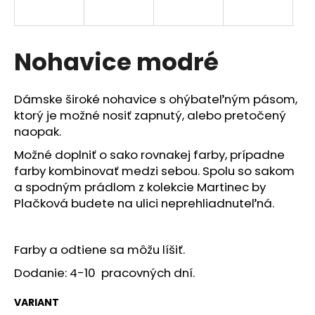
á
j
s
Nohavice modré
ť
?
Dámske široké nohavice s ohýbateľným pásom,
ktorý je možné nosiť zapnutý, alebo pretočený
naopak.
Možné doplniť o sako rovnakej farby, prípadne
HĽADAŤ
farby kombinovať medzi sebou. Spolu so sakom
a spodným prádlom z kolekcie Martinec by
Plačková budete na ulici neprehliadnuteľná.
O
d
Farby a odtiene sa môžu líšiť.
p
o
Dodanie: 4-10 pracovných dní.
r
ú
VARIANT