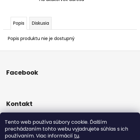
Popis
Diskusia
Popis produktu nie je dostupný
Z
á
p
Facebook
ä
t
i
e
Kontakt
+421 905 963136
Tento web používa súbory cookie. Ďalším
martinec_fashion
prechádzaním tohto webu vyjadrujete súhlas s ich
používaním. Viac informácií
tu
.