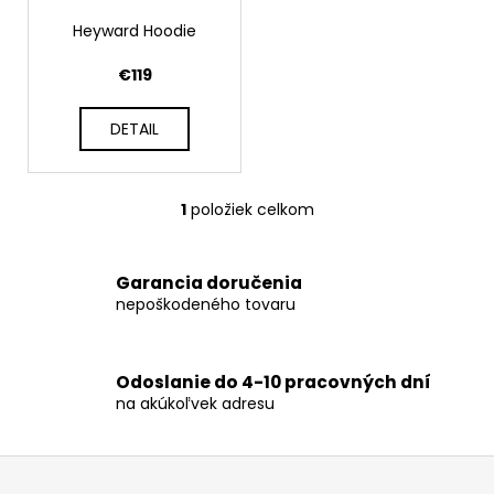
r
t
á
o
Heyward Hoodie
o
j
d
€119
v
s
u
ť
k
DETAIL
?
t
o
v
1
položiek celkom
O
v
HĽADAŤ
l
Garancia doručenia
á
nepoškodeného tovaru
d
a
O
c
d
Odoslanie do 4-10 pracovných dní
i
p
na akúkoľvek adresu
e
o
p
r
r
Z
ú
v