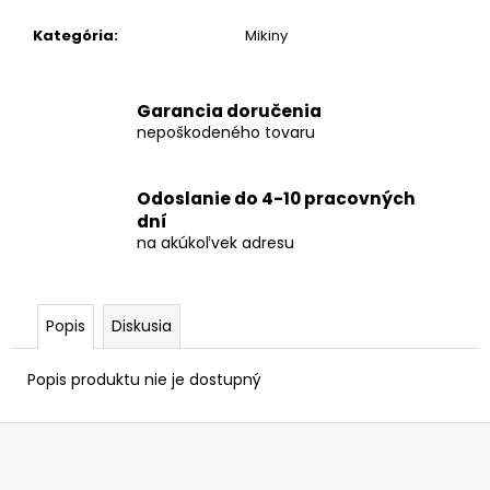
č
a
Kategória
:
Mikiny
m
e
Garancia doručenia
nepoškodeného tovaru
Odoslanie do 4-10 pracovných
dní
na akúkoľvek adresu
Popis
Diskusia
Popis produktu nie je dostupný
Z
á