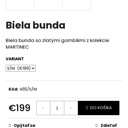
á
j
s
Biela bunda
ť
?
Biela bunda so zlatými gombíkmi z kolekcie
MARTINEC
VARIANT
HĽADAŤ
Kód:
465/S/M
O
d
p
€199
DO KOŠÍKA
o
Jednotková
r
cena:
ú
Opýtať sa
Zdieľať