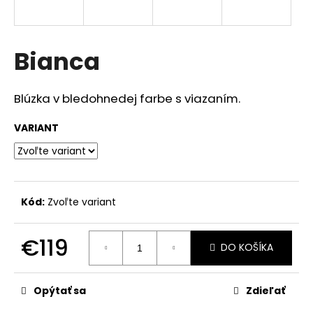
á
j
s
Bianca
ť
?
Blúzka v bledohnedej farbe s viazaním.
VARIANT
HĽADAŤ
Kód:
Zvoľte variant
O
d
€119
DO KOŠÍKA
p
Jednotková
o
cena:
r
Opýtať sa
Zdieľať
ú