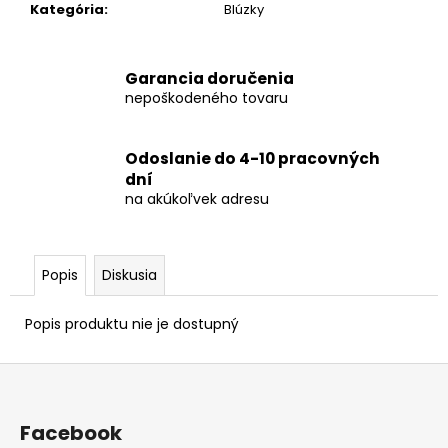
č
Kategória
:
Blúzky
a
m
e
Garancia doručenia
nepoškodeného tovaru
Odoslanie do 4-10 pracovných
dní
na akúkoľvek adresu
Popis
Diskusia
Popis produktu nie je dostupný
Z
á
p
Facebook